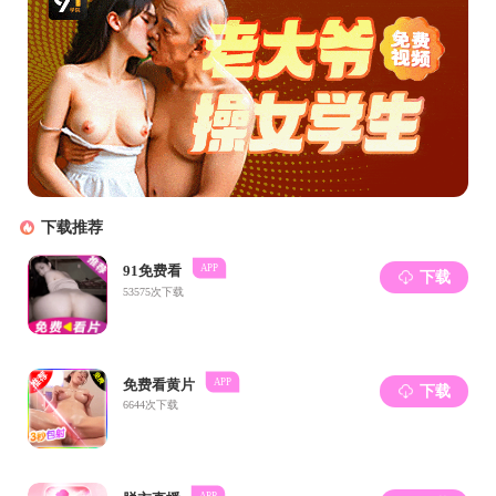
北洋智算论坛
第221期：Bridging the Gap in System Provenan
Analysis
06.02
主讲人：梁振凯 时间：6月2日10:30 地点：55楼B204
第205期：可支撑元宇宙中高通量交易的区块
扩展性研究
09.09
主讲人：黄华威 时间：9月9日16:00 平台：腾讯会议
（858 734 854）
第203期：Evaluation of Image Quality Assessme
Models
07.15
主讲人：马柯德 时间：7月15日19:00 平台：腾讯会议
智算杰出青年-张宏德
（298 345 233）